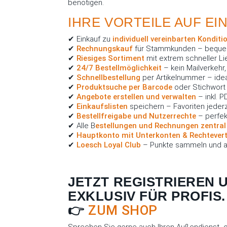
benötigen.
IHRE VORTEILE AUF EIN
✔ Einkauf zu
individuell vereinbarten Konditi
✔
Rechnungskauf
für Stammkunden – beque
✔
Riesiges Sortiment
mit extrem schneller Li
✔
24/7 Bestellmöglichkeit
– kein Mailverkehr
✔
Schnellbestellung
per Artikelnummer – idea
✔
Produktsuche per Barcode
oder Stichwort –
✔
Angebote erstellen und verwalten
– inkl. 
✔
Einkaufslisten
speichern – Favoriten jederze
✔
Bestellfreigabe und Nutzerrechte
– perfek
✔ Alle B
estellungen und Rechnungen zentral
✔
Hauptkonto mit Unterkonten & Rechtevert
✔
Loesch Loyal Club
– Punkte sammeln und a
JETZT REGISTRIEREN 
EXKLUSIV FÜR PROFIS.
👉
ZUM SHOP