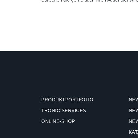
Sprechen Sie gerne auch Ihren Außendienst- o
PRODUKTPORTFOLIO
NE
TRONIC SERVICES
NE
ONLINE-SHOP
NE
KA