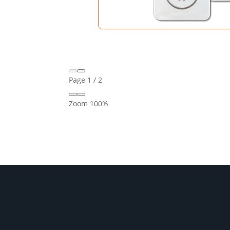
Page
1
/
2
Zoom
100%