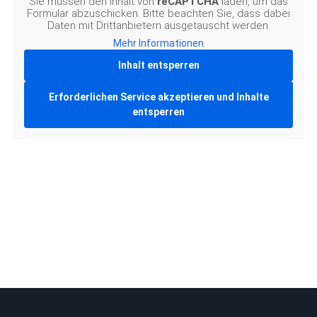
Sie müssen den Inhalt von
reCAPTCHA
laden, um das
Formular abzuschicken. Bitte beachten Sie, dass dabei
Daten mit Drittanbietern ausgetauscht werden.
Mehr Informationen
Inhalt entsperren
Erforderlichen Service akzeptieren und Inhalte
entsperren